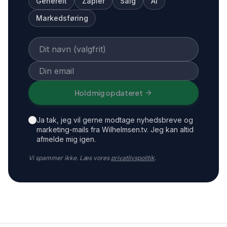
Generelt
Zapier
Salg
AI
Markedsføring
Hold mig opdateret
Ja tak, jeg vil gerne modtage nyhedsbreve og
marketing-mails fra Wilhelmsen.tv. Jeg kan altid
afmelde mig igen.
Vi spammer ikke. Læs vores
privatlivspolitik
.