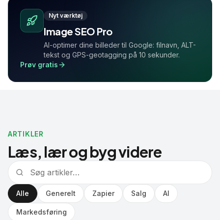
Nyt værktøj
Image SEO Pro
AI-optimer dine billeder til Google: filnavn, ALT-
tekst og GPS-geotagging på 10 sekunder.
Prøv gratis
ARTIKLER
Læs, lær og byg videre
Alle
Generelt
Zapier
Salg
AI
Markedsføring