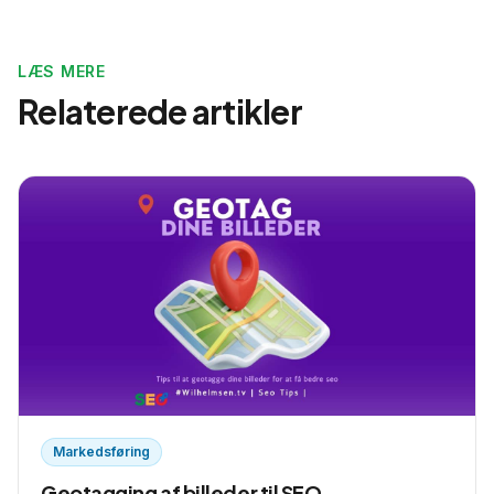
LÆS MERE
Relaterede artikler
Markedsføring
Geotagging af billeder til SEO