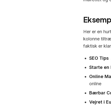
Eksempl
Her er en hur
kolonne tiltr
faktisk er klar
SEO Tips
→
Starte en
Online Ma
online
Bærbar C
Vejret i E