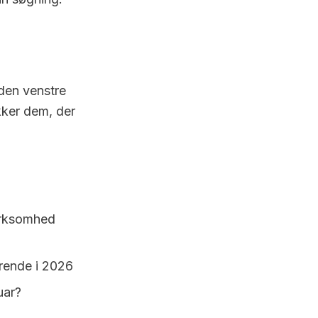
 den venstre
kker dem, der
virksomhed
rende i 2026
uar?