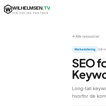
WILHELMSEN
.TV
DIN ONLINE PARTNER
Alle ressourcer
Markedsføring
8
mi
SEO fo
Keywor
Long-tail keywo
hvorfor de konv