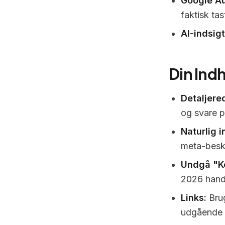
Google A
faktisk tas
AI-indsigt
Din Ind
Detaljere
og svare p
Naturlig i
meta-beskr
Undgå "Ke
2026 handl
Links:
Brug
udgående l