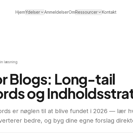
Hjem
Ydelser
Anmeldelser
Om
Ressourcer
Kontakt
n læsning
r Blogs: Long-tail
ds og Indholdsstra
rds er nøglen til at blive fundet i 2026 — lær h
erterer bedre, og byg dine egne forslag direkte 