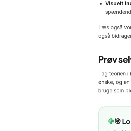
Visuelt in
spændende 
Læs også vor
også bidrager 
Prøv sel
Tag teorien i
ønske, og en 
bruge som blog
🎯 Lo