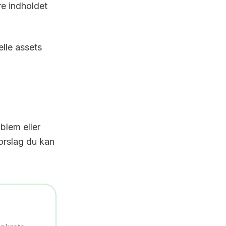
re indholdet
elle assets
blem eller
forslag du kan