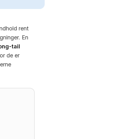
indhold rent
øgninger. En
ong-tail
or de er
derne