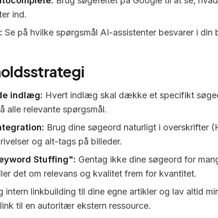
utocomplete:
Brug søgefeltet på Google til at se, hvad
ter ind.
:
Se på hvilke spørgsmål AI-assistenter besvarer i din 
holdsstrategi
de indlæg:
Hvert indlæg skal dække et specifikt søge
å alle relevante spørgsmål.
ntegration:
Brug dine søgeord naturligt i overskrifter (
ivelser og alt-tags på billeder.
yword Stuffing":
Gentag ikke dine søgeord for mang
er det om relevans og kvalitet frem for kvantitet.
 intern linkbuilding til dine egne artikler og lav altid mi
ink til en autoritær ekstern ressource.