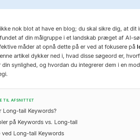
ikke nok blot at have en blog; du skal sikre dig, at dit 
r fundet af din målgruppe i et landskab præget af AI-s
fektive måder at opnå dette på er ved at fokusere på
l
enne artikel dykker ned i, hvad disse søgeord er, hvorf
or din synlighed, og hvordan du integrerer dem i en mo
egi.
E TIL AFSNITTET
r Long-tail Keywords?
ler på Keywords vs. Long-tail
e ved Long-tail Keywords