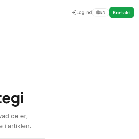
Log ind
Kontakt
EN
tegi
vad de er,
i artiklen.