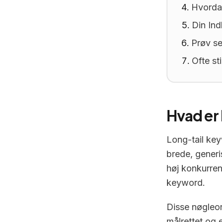
Hvorda
Din Ind
Prøv se
Ofte st
Hvad er
Long-tail key
brede, gener
høj konkurren
keyword.
Disse nøgleor
målrettet og 