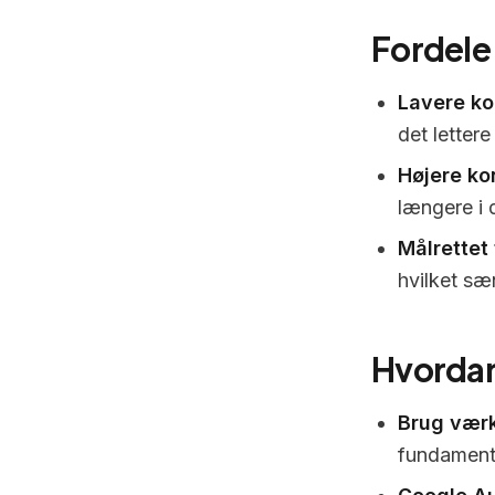
Fordele
Lavere ko
det lettere
Højere ko
længere i d
Målrettet 
hvilket sæ
Hvordan
Brug værk
fundamenta