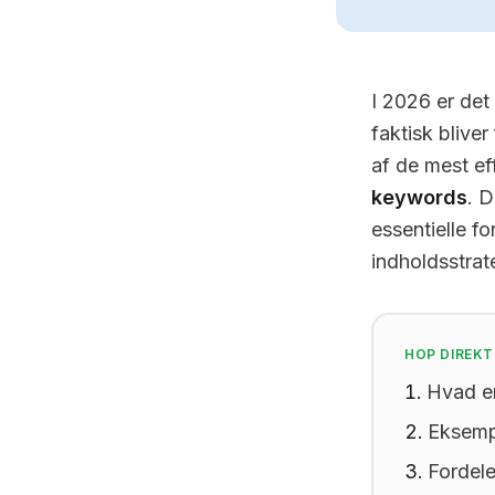
I 2026 er det 
faktisk blive
af de mest ef
keywords
. D
essentielle f
indholdsstrat
HOP DIREKT
Hvad e
Eksemp
Fordel