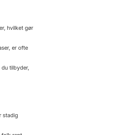
r, hvilket gør
ser, er ofte
du tilbyder,
 stadig