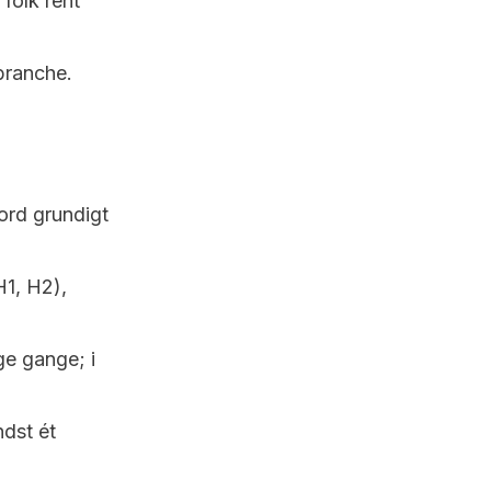
 folk rent
branche.
ord grundigt
H1, H2),
e gange; i
ndst ét