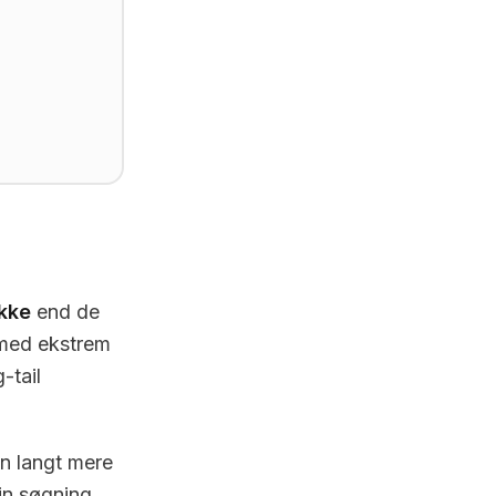
kke
end de
 med ekstrem
-tail
en langt mere
in søgning.