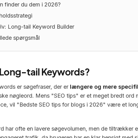
n finder du dem i 2026?
holdsstrategi
lv: Long-tail Keyword Builder
illede spørgsmål
 Long-tail Keywords?
words er søgefraser, der er
længere og mere specifi
iske nøgleord. Mens "SEO tips" er et meget bredt ord
ce, vil "Bedste SEO tips for blogs i 2026" være et long
d har ofte en lavere søgevolumen, men de tiltrækker 
engageret trafik, da brugeren har en klar hensigt med s