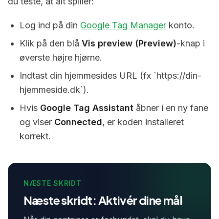
du teste, at alt spiller:
Log ind på din
Google Tag Manager
konto.
Klik på den blå
Vis preview (Preview)
-knap i
øverste højre hjørne.
Indtast din hjemmesides URL (fx `https://din-
hjemmeside.dk`).
Hvis
Google Tag Assistant
åbner i en ny fane
og viser
Connected
, er koden installeret
korrekt.
NÆSTE SKRIDT
Næste skridt: Aktivér dine mål