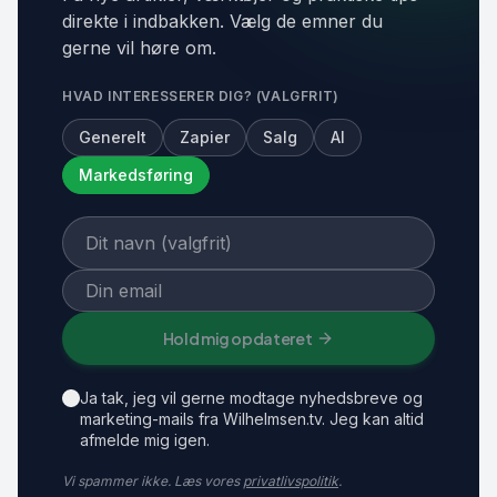
direkte i indbakken. Vælg de emner du
gerne vil høre om.
HVAD INTERESSERER DIG? (VALGFRIT)
Generelt
Zapier
Salg
AI
Markedsføring
Hold mig opdateret
Ja tak, jeg vil gerne modtage nyhedsbreve og
marketing-mails fra Wilhelmsen.tv. Jeg kan altid
afmelde mig igen.
Vi spammer ikke. Læs vores
privatlivspolitik
.