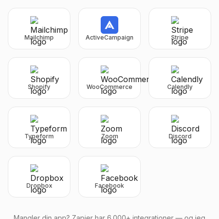
Mailchimp
ActiveCampaign
Stripe
Shopify
WooCommerce
Calendly
Typeform
Zoom
Discord
Dropbox
Facebook
Mangler din app? Zapier har
6.000+
integrationer — og jeg