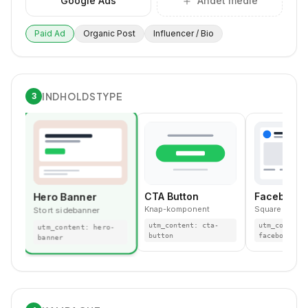
Google Ads
Andet medie
Paid Ad
Organic Post
Influencer / Bio
INDHOLDSTYPE
3
Hero Banner
CTA Button
Facebook 
Knap-komponent
Square post-
Stort sidebanner
utm_content:
cta-
utm_content:
utm_content:
hero-
button
facebook-fee
banner