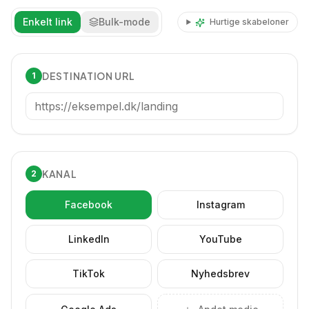
Enkelt link
Bulk-mode
Hurtige skabeloner
DESTINATION URL
1
KANAL
2
Facebook
Instagram
LinkedIn
YouTube
TikTok
Nyhedsbrev