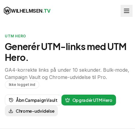
WILHELMSEN
.TV
UTM HERO
Generér UTM-links med UTM
Hero.
GA4-korrekte links på under 10 sekunder. Bulk-mode,
Campaign Vault og Chrome-udvidelse til Pro.
Ikke logget ind
Åbn Campaign Vault
Opgradér UTM Hero
Chrome-udvidelse