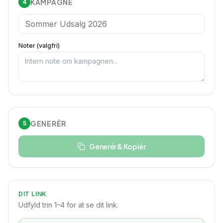
KAMPAGNE
4
Noter (valgfri)
GENERÉR
5
Generér & Kopiér
DIT LINK
Udfyld trin 1–4 for at se dit link.