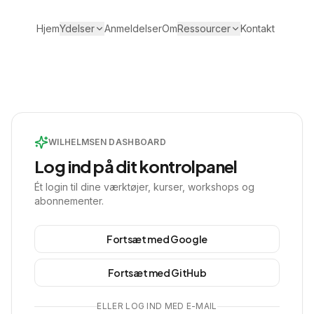
Hjem
Ydelser
Anmeldelser
Om
Ressourcer
Kontakt
WILHELMSEN DASHBOARD
Log ind på dit kontrolpanel
Ét login til dine værktøjer, kurser, workshops og
abonnementer.
Fortsæt med Google
Fortsæt med GitHub
ELLER LOG IND MED E-MAIL